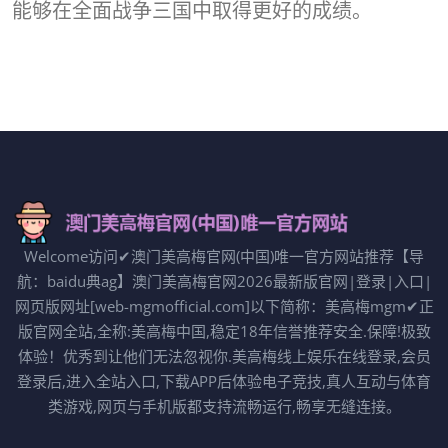
能够在全面战争三国中取得更好的成绩。
Welcome访问✔澳门美高梅官网(中国)唯一官方网站推荐【导
航：baidu典ag】澳门美高梅官网2026最新版官网|登录|入口|
网页版网址[web-mgmofficial.com]以下简称：美高梅mgm✔正
版官网全站,全称:美高梅中国,稳定18年信誉推荐安全.保障!极致
体验！优秀到让他们无法忽视你.美高梅线上娱乐在线登录,会员
登录后,进入全站入口,下载APP后体验电子竞技,真人互动与体育
类游戏,网页与手机版都支持流畅运行,畅享无缝连接。