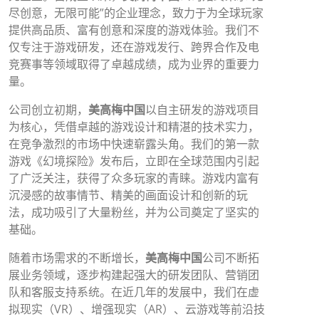
尽创意，无限可能”的企业理念，致力于为全球玩家
提供高品质、富有创意和深度的游戏体验。我们不
仅专注于游戏研发，还在游戏发行、跨界合作及电
竞赛事等领域取得了卓越成绩，成为业界的重要力
量。
公司创立初期，
美高梅中国
以自主研发的游戏项目
为核心，凭借卓越的游戏设计和精湛的技术实力，
在竞争激烈的市场中快速崭露头角。我们的第一款
游戏《幻境探险》发布后，立即在全球范围内引起
了广泛关注，获得了众多玩家的青睐。游戏内富有
沉浸感的故事情节、精美的画面设计和创新的玩
法，成功吸引了大量粉丝，并为公司奠定了坚实的
基础。
随着市场需求的不断增长，
美高梅中国
公司不断拓
展业务领域，逐步构建起强大的研发团队、营销团
队和客服支持系统。在近几年的发展中，我们在虚
拟现实（VR）、增强现实（AR）、云游戏等前沿技