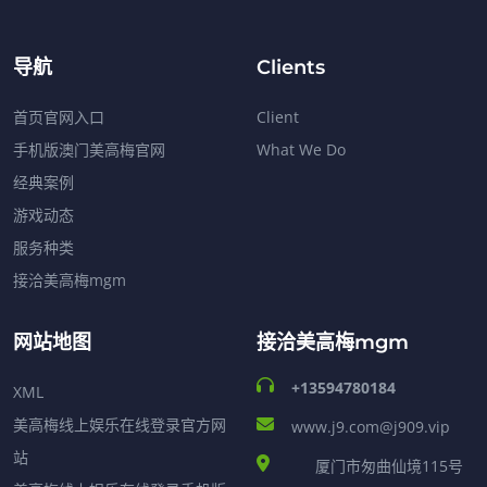
导航
Clients
首页官网入口
Client
手机版澳门美高梅官网
What We Do
经典案例
游戏动态
服务种类
接洽美高梅mgm
网站地图
接洽美高梅mgm
+13594780184
XML
美高梅线上娱乐在线登录官方网
www.j9.com@j909.vip
站
厦门市匆曲仙境115号